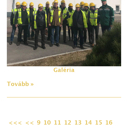
Galéria
Tovább »
<<<
<<
9
10
11
12
13
14
15
16