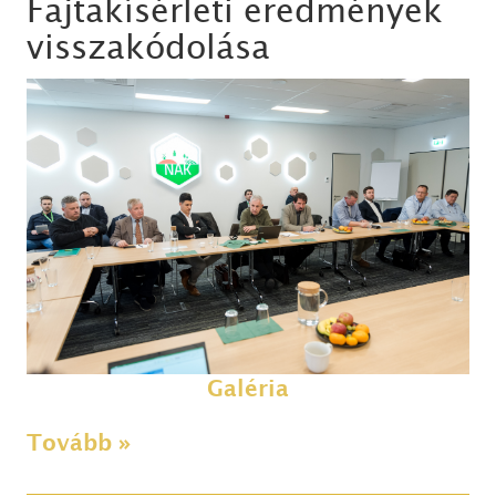
Fajtakísérleti eredmények
visszakódolása
Galéria
Tovább »