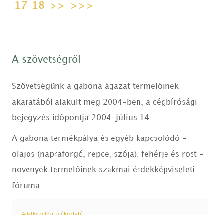
17
18
>>
>>>
A szövetségről
Szövetségünk a gabona ágazat termelőinek
akaratából alakult meg 2004-ben, a cégbírósági
bejegyzés időpontja 2004. július 14.
A gabona termékpálya és egyéb kapcsolódó -
olajos (napraforgó, repce, szója), fehérje és rost -
növények termelőinek szakmai érdekképviseleti
fóruma.
Adatkezelési tájékoztató