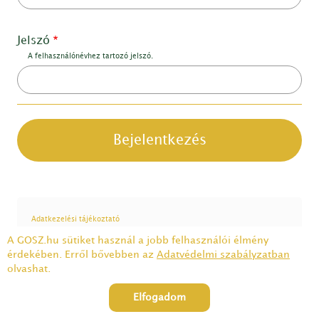
Jelszó
A felhasználónévhez tartozó jelszó.
Adatkezelési tájékoztató
1075 Budapest, Károly krt. 5/A félemelet 4. | Tel.: 332-23-30 | Email:
A GOSZ.hu sütiket használ a jobb felhasználói élmény
gabonatermesztok@gabonatermesztok.hu
érdekében. Erről bővebben az
Adatvédelmi szabályzatban
olvashat.
Elfogadom