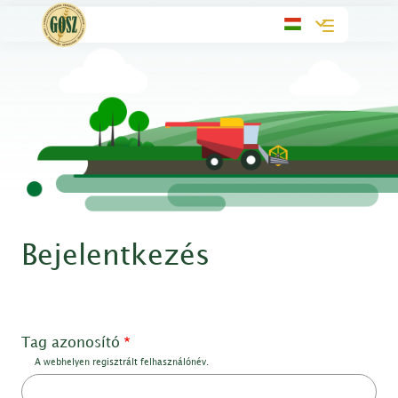
Toggle
navigation
Bejelentkezés
Tag azonosító
A webhelyen regisztrált felhasználónév.