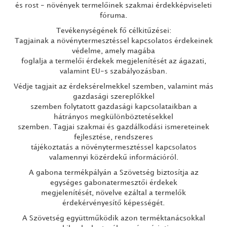
és rost - növények termelőinek szakmai érdekképviseleti
fóruma.
Tevékenységének fő célkitűzései:
Tagjainak a növénytermesztéssel kapcsolatos érdekeinek
védelme, amely magába
foglalja a termelői érdekek megjelenítését az ágazati,
valamint EU-s szabályozásban.
Védje tagjait az érdeksérelmekkel szemben, valamint más
gazdasági szereplőkkel
szemben folytatott gazdasági kapcsolataikban a
hátrányos megkülönböztetésekkel
szemben. Tagjai szakmai és gazdálkodási ismereteinek
fejlesztése, rendszeres
tájékoztatás a növénytermesztéssel kapcsolatos
valamennyi közérdekű információról.
A gabona termékpályán a Szövetség biztosítja az
egységes gabonatermesztői érdekek
megjelenítését, növelve ezáltal a termelők
érdekérvényesítő képességét.
A Szövetség együttműködik azon terméktanácsokkal