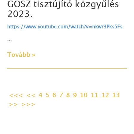
GOSZ tisztújító közgyűlés
2023.
https://www.youtube.com/watch?v=nkwr3Pks5Fs
...
Tovább »
<<<
<<
4
5
6
7
8
9
10
11
12
13
>>
>>>