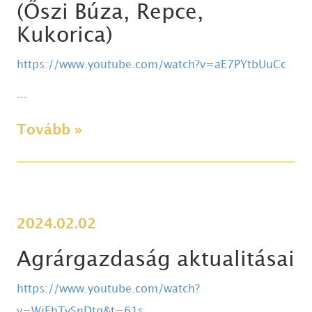
(Őszi Búza, Repce,
Kukorica)
https://www.youtube.com/watch?v=aE7PYtbUuCc
...
Tovább »
2024.02.02
Agrárgazdaság aktualitásai
https://www.youtube.com/watch?
v=WjEhTySnDtg&t=61s