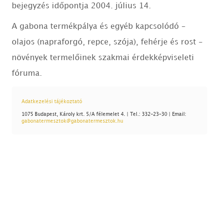
bejegyzés időpontja 2004. július 14.
A gabona termékpálya és egyéb kapcsolódó -
olajos (napraforgó, repce, szója), fehérje és rost -
növények termelőinek szakmai érdekképviseleti
fóruma.
Adatkezelési tájékoztató
1075 Budapest, Károly krt. 5/A félemelet 4. | Tel.: 332-23-30 | Email:
gabonatermesztok@gabonatermesztok.hu