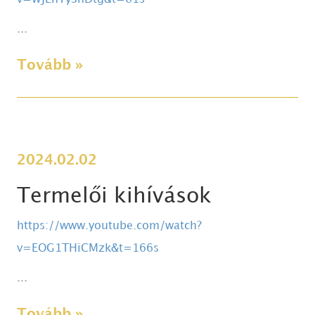
...
Tovább »
2024.02.02
Termelői kihívások
https://www.youtube.com/watch?
v=EOG1THiCMzk&t=166s
...
Tovább »