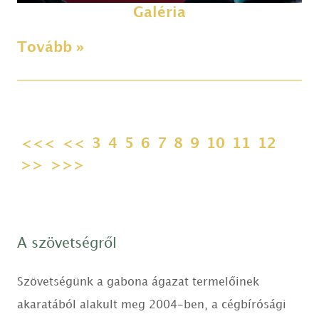
Galéria
Tovább »
<<<
<<
3
4
5
6
7
8
9
10
11
12
>>
>>>
A szövetségről
Szövetségünk a gabona ágazat termelőinek
akaratából alakult meg 2004-ben, a cégbírósági