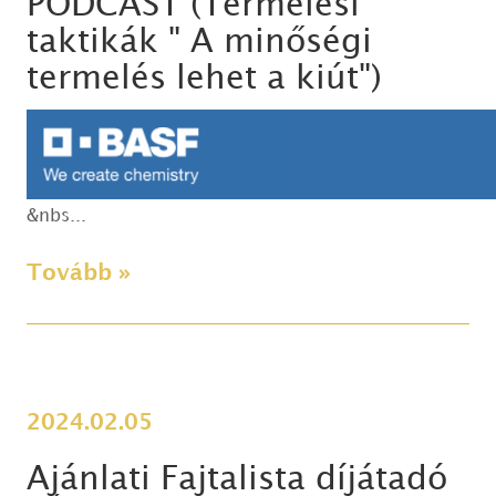
PODCAST (Termelési
taktikák " A minőségi
termelés lehet a kiút")
&nbs...
Tovább »
2024.02.05
Ajánlati Fajtalista díjátadó