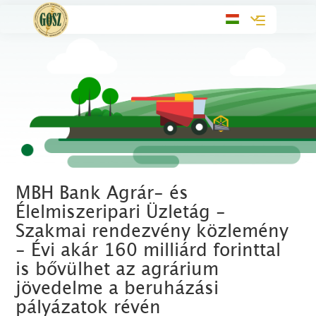
Toggle
navigation
MBH Bank Agrár- és
Élelmiszeripari Üzletág -
Szakmai rendezvény közlemény
- Évi akár 160 milliárd forinttal
is bővülhet az agrárium
jövedelme a beruházási
pályázatok révén