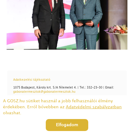
Adatkezelési tájékoztató
1075 Budapest, Károly krt. 5/A félemelet 4. | Tel.: 332-23-30 | Email:
gabonatermesztok@gabonatermesztok.hu
A GOSZ.hu sütiket használ a jobb felhasználói élmény
érdekében. Erről bővebben az
Adatvédelmi szabályzatban
olvashat.
Elfogadom