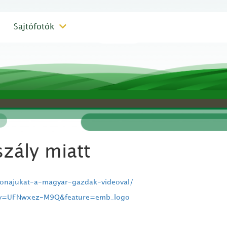
Sajtófotók
zály miatt
abonajukat-a-magyar-gazdak-videoval/
7&v=UFNwxez-M9Q&feature=emb_logo