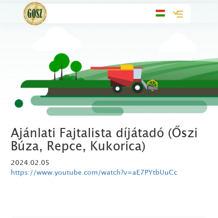
Toggle
navigation
Ajánlati Fajtalista díjátadó (Őszi
Búza, Repce, Kukorica)
2024.02.05
https://www.youtube.com/watch?v=aE7PYtbUuCc