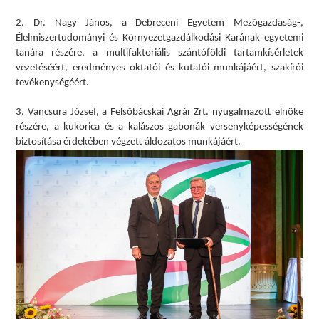
2. Dr. Nagy János, a Debreceni Egyetem Mezőgazdaság-,
Élelmiszertudományi és Környezetgazdálkodási Karának egyetemi
tanára részére, a multifaktoriális szántóföldi tartamkísérletek
vezetéséért, eredményes oktatói és kutatói munkájáért, szakírói
tevékenységéért.
3. Vancsura József, a Felsőbácskai Agrár Zrt. nyugalmazott elnöke
részére, a kukorica és a kalászos gabonák versenyképességének
biztosítása érdekében végzett áldozatos munkájáért.