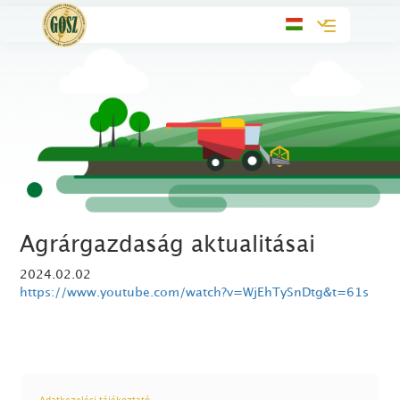
Toggle
navigation
Agrárgazdaság aktualitásai
2024.02.02
https://www.youtube.com/watch?v=WjEhTySnDtg&t=61s