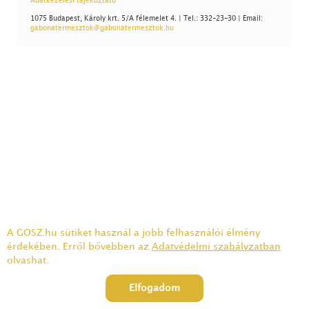
Adatkezelési tájékoztató
1075 Budapest, Károly krt. 5/A félemelet 4. | Tel.: 332-23-30 | Email:
gabonatermesztok@gabonatermesztok.hu
A GOSZ.hu sütiket használ a jobb felhasználói élmény
érdekében. Erről bővebben az
Adatvédelmi szabályzatban
olvashat.
Elfogadom