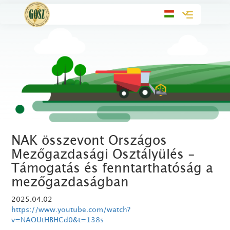
Toggle
navigation
NAK összevont Országos
Mezőgazdasági Osztályülés -
Támogatás és fenntarthatóság a
mezőgazdaságban
2025.04.02
https://www.youtube.com/watch?
v=NAOUtHBHCd0&t=138s